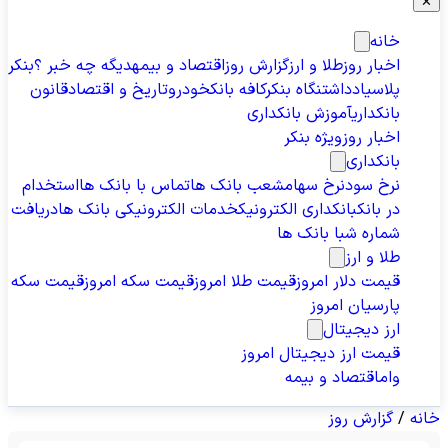
✕
خانه
اخبار روز
طلا و ارز
گزارش روز
اقتصاد و بیمه
دیگه چه خبر ؟
بنکر
پلاس
یادداشت
نگاه بنکر
کافه بانک
خودرو
تاریخ و اقتصاد
قانون
بانکداری
آموزش بانکداری
اخبار روز
ویژه بنکر
بانکداری
نرخ سود
نرخ سهام
شعب بانک ها
تماس با بانک ها
استخدام
در بانک
بانکداری الکترونیک
خدمات الکترونیکی بانک ها
دریافت
شماره شبا بانک ها
طلا و ارز
قیمت دلار امروز
قیمت طلا امروز
قیمت سکه امروز
قیمت سکه
پارسیان امروز
ارز دیجیتال
قیمت ارز دیجیتال امروز
وام
اقتصاد و بیمه
خانه
/
گزارش روز